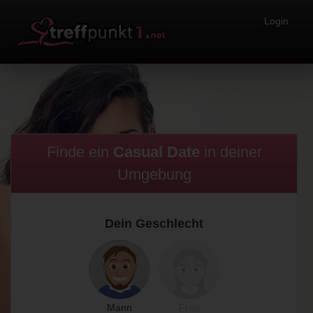
Login
Finde ein
Casual Date
in
deiner
Umgebung
Dein Geschlecht
Mann
Frau