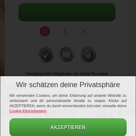
WEITER
1
2
3
Handgeprüfte Mitglieder für echte Kontakte
Wir schätzen deine Privatsphäre
Wir verwenden Cookies, um deine Erfahrung auf unserer Website zu
verbessern und dir personalisierte Inhalte zu zeigen. Klicke auf
AKZEPTIEREN, wenn du damit einverstanden bist oder verwalte deine
Cookie-Einstellungen
.
AKZEPTIEREN